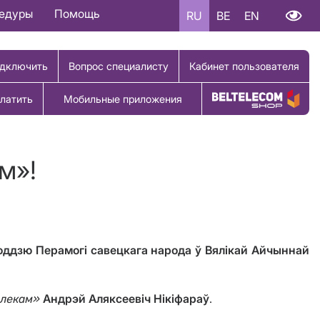
цедуры
Помощь
RU
BE
EN
дключить
Вопрос специалисту
Кабинет пользователя
латить
Мобильные приложения
Купить товар
м»!
оддзю Перамогі савецкага народа ў Вялікай Айчыннай
Андрэй Аляксеевіч Нікіфараў
.
тэлекам»