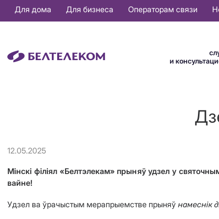
Основная
Для дома
Для бизнеса
Операторам связи
Н
навигация
RU
сл
и консультац
Дз
12.05.2025
Мінскі філіял «Белтэлекам» прыняў удзел у святочн
вайне!
Удзел ва ўрачыстым мерапрыемстве прыняў
намеснік 