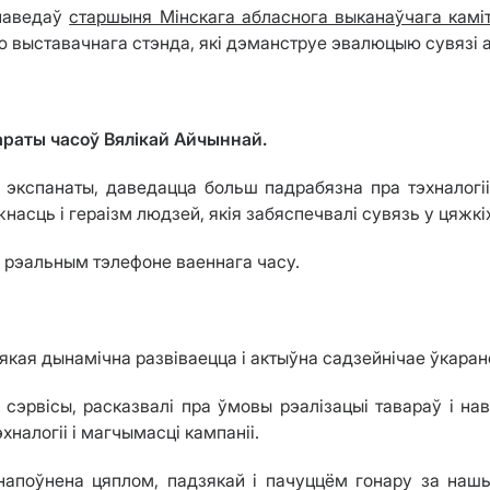
 наведаў
старшыня Мінскага абласнога выканаўчага камі
ю выставачнага стэнда, які дэманструе эвалюцыю сувязі 
араты часоў Вялікай Айчыннай.
 экспанаты, даведацца больш падрабязна пра тэхналогіі
ужнасць і гераізм людзей, якія забяспечвалі сувязь у цяжкі
а рэальным тэлефоне ваеннага часу.
кая дынамічна развіваецца і актыўна садзейнічае ўкаран
сэрвісы, расказвалі пра ўмовы рэалізацыі тавараў і нав
налогіі і магчымасці кампаніі.
апоўнена цяплом, падзякай і пачуццём гонару за нашых