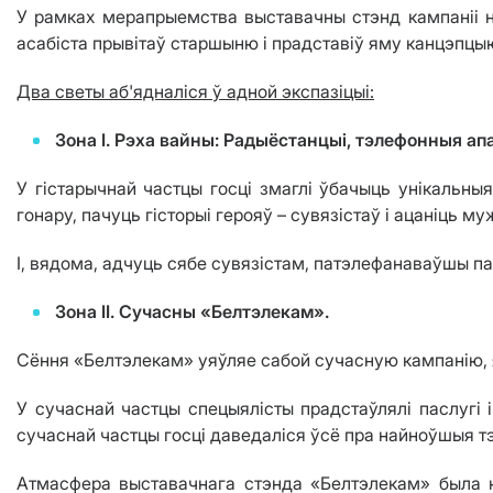
У рамках мерапрыемства выставачны стэнд кампаніі
асабіста прывітаў старшыню і прадставіў яму канцэпцы
Два светы аб'ядналіся ў адной экспазіцыі:
Зона I. Рэха вайны: Радыёстанцыі, тэлефонныя ап
У гістарычнай частцы госці змаглі ўбачыць унікальныя
гонару, пачуць гісторыі герояў – сувязістаў і ацаніць м
І, вядома, адчуць сябе сувязістам, патэлефанаваўшы п
Зона II. Сучасны «Белтэлекам».
Сёння «Белтэлекам» уяўляе сабой сучасную кампанію, я
У сучаснай частцы спецыялісты прадстаўлялі паслугі і 
сучаснай частцы госці даведаліся ўсё пра найноўшыя тэх
Атмасфера выставачнага стэнда «Белтэлекам» была н