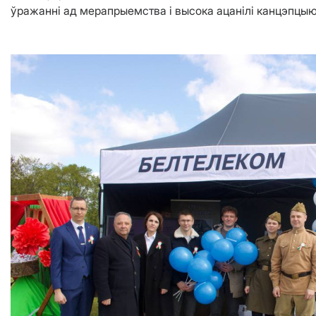
ўражанні ад мерапрыемства і высока ацанілі канцэпцыю 