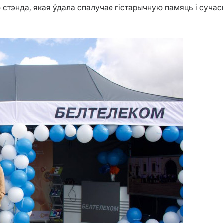
стэнда, якая ўдала спалучае гістарычную памяць і сучасн