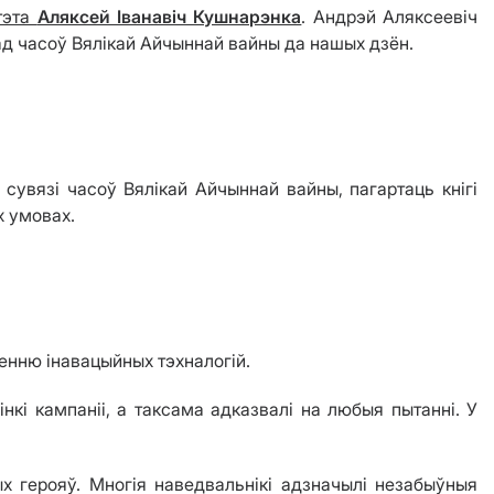
тэта
Аляксей Іванавіч Кушнарэнка
. Андрэй Аляксеевіч
ад часоў Вялікай Айчыннай вайны да нашых дзён.
 сувязі часоў Вялікай Айчыннай вайны, пагартаць кнігі
х умовах.
енню інавацыйных тэхналогій.
інкі кампаніі, а таксама адказвалі на любыя пытанні. У
 герояў. Многія наведвальнікі адзначылі незабыўныя