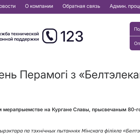
овости
О компании
Обратная связь
Админ. про
По
123
ужба технической
ионной поддержки
Оп
ень Перамогі з «Белтэлека
ым мерапрыемстве на Кургане Славы, прысвечаным 80-г
дырэктара па тэхнічных пытаннях Мінскага філіяла «Бел