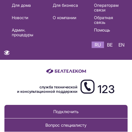
Основная
Для дома
Для бизнеса
Операторам
связи
навигация
Новости
О компании
Обратная
RU
связь
Админ.
Помощь
процедуры
RU
BE
EN
123
служба технической
и консультационной поддержки
Подключить
Вопрос специалисту