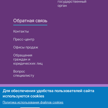
государственный
орган
Обратная связь
Контакты
Пресс-центр
Офисы продаж
Обращения
граждан и
юридических лиц
Вопрос
специалисту
РУП «Белтелеком». УНП 101007741
Для обеспечения удобства пользователей сайта
используются cookies
Политика использования файлов cookies