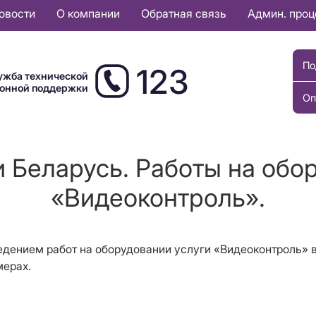
овости
О компании
Обратная связь
Админ. про
По
123
ужба технической
ионной поддержки
Оп
 Беларусь. Работы на обо
«Видеоконтроль».
оведением работ на оборудовании услуги «Видеоконтроль»
мерах.