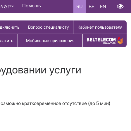
цедуры
Помощь
RU
BE
EN
дключить
Вопрос специалисту
Кабинет пользователя
латить
Мобильные приложения
Купить товар
рудовании услуги
 возможно кратковременное отсутствие (до 5 мин)