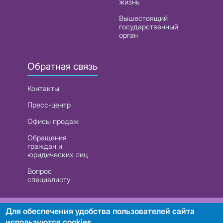
жизнь
Вышестоящий
государственный
орган
Обратная связь
Контакты
Пресс-центр
Офисы продаж
Обращения
граждан и
юридических лиц
Вопрос
специалисту
РУП «Белтелеком». УНП 101007741
Для обеспечения удобства пользователей сайта
используются cookies