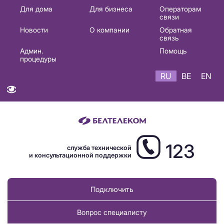
Основная
Для дома
Для бизнеса
Операторам
связи
навигация
Новости
О компании
Обратная
RU
связь
Админ.
Помощь
процедуры
RU
BE
EN
123
служба технической
и консультационной поддержки
Подключить
Вопрос специалисту