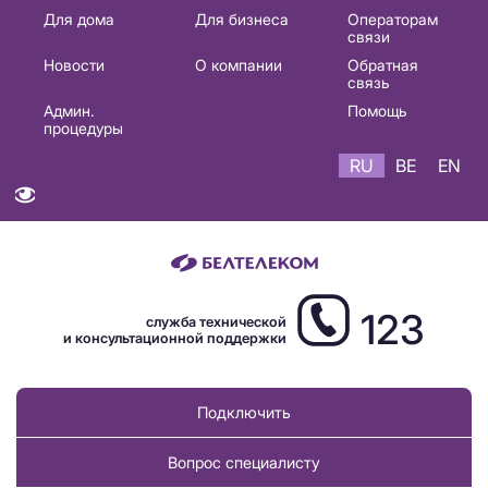
Основная
Для дома
Для бизнеса
Операторам
связи
навигация
Новости
О компании
Обратная
RU
связь
Админ.
Помощь
процедуры
RU
BE
EN
123
служба технической
и консультационной поддержки
Подключить
Вопрос специалисту