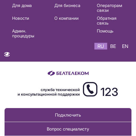
Основная
Для дома
Для бизнеса
Операторам
связи
навигация
Новости
О компании
Обратная
RU
связь
Админ.
Помощь
процедуры
RU
BE
EN
123
служба технической
и консультационной поддержки
Подключить
Вопрос специалисту