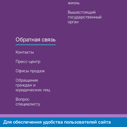
жизнь
Вышестоящий
государственный
орган
Обратная связь
Контакты
Пресс-центр
Офисы продаж
Обращения
граждан и
юридических лиц
Вопрос
специалисту
РУП «Белтелеком». УНП 101007741
Для обеспечения удобства пользователей сайта