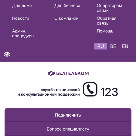
Основная
Для дома
Для бизнеса
Операторам
связи
навигация
Новости
О компании
Обратная
RU
связь
Админ.
Помощь
процедуры
RU
BE
EN
123
служба технической
и консультационной поддержки
Подключить
Вопрос специалисту