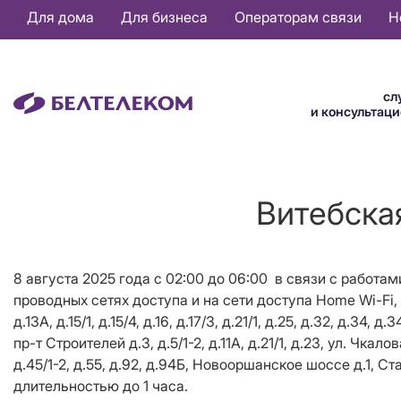
Основная
Для дома
Для бизнеса
Операторам связи
Н
навигация
RU
сл
и консультац
Витебская
8 августа 2025 года с 02:00 до 06:00 в связи с работам
проводных сетях доступа и на сети доступа Home Wi-Fi, Z
д.13А, д.15/1, д.15/4,
д.16,
д.17/3, д.21/1, д.25, д.32, д.34, д
пр-т Строителей д.3, д.5/1-2, д.11А, д.21/1, д.23, ул. Чкалов
д.45/1-2, д.55, д.92, д.94Б, Новооршанское шоссе д.1, 
длительностью до 1 часа.