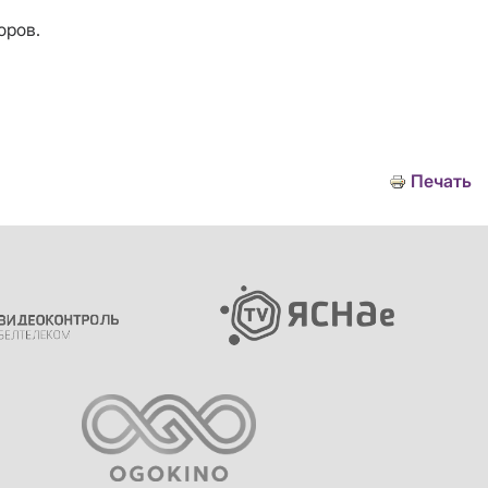
оров.
Печать