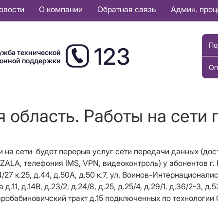
овости
О компании
Обратная связь
Админ. про
По
123
ужба технической
ионной поддержки
Оп
 область. Работы на сети г
и на сети будет перерыв услуг сети передачи данных (дост
ALA, телефония IMS, VPN, видеоконтроль) у абонентов г. Ви
.34/27 к.25, д.44, д.50А, д.50 к.7, ул. Воинов-Интернационалист
а д.11, д.14В, д.23/2, д.24/8, д.25, д.25/4, д.29/1. д.36/2-3, 
Старобабиновичский тракт д.15 подключенных по технологии 