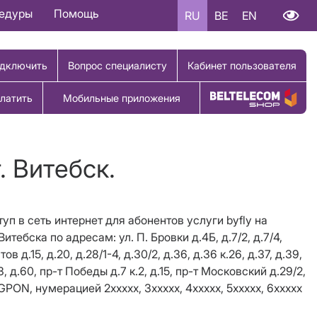
цедуры
Помощь
RU
BE
EN
дключить
Вопрос специалисту
Кабинет пользователя
латить
Мобильные приложения
Купить товар
. Витебск.
уп в сеть интернет для абонентов услуги byfly на
тебска по адресам: ул. П. Бровки д.4Б, д.7/2, д.7/4,
ов д.15, д.20, д.28/1-4, д.30/2, д.36, д.36 к.26, д.37, д.39,
д.53, д.60, пр-т Победы д.7 к.2, д.15, пр-т Московский д.29/2,
GPON, нумерацией 2ххххх, 3ххххх, 4ххххх, 5ххххх, 6ххххх