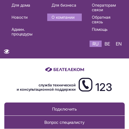
Основная
Для дома
Для бизнеса
Операторам
связи
навигация
Новости
О компании
Обратная
RU
связь
Админ.
Помощь
процедуры
RU
BE
EN
123
служба технической
и консультационной поддержки
Подключить
Вопрос специалисту