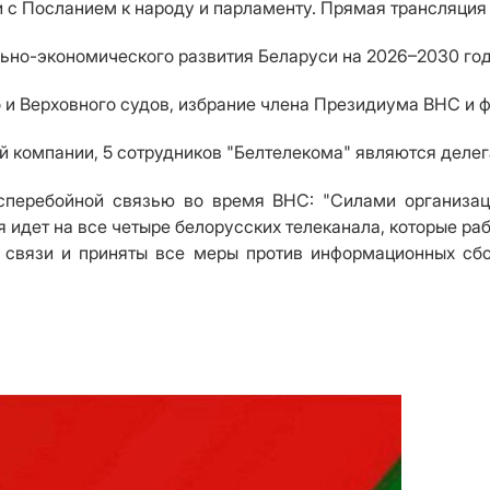
 с Посланием к народу и парламенту. Прямая трансляция 
ьно-экономического развития Беларуси на 2026–2030 го
о и Верховного судов, избрание члена Президиума ВНС и 
й компании, 5 сотрудников "Белтелекома" являются деле
сперебойной связью во время ВНС: "Силами организаци
я идет на все четыре белорусских телеканала, которые раб
а связи и приняты все меры против информационных сбо