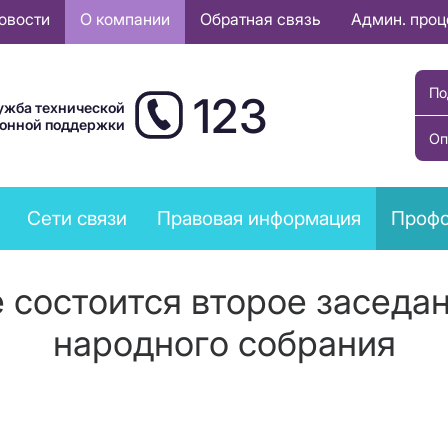
овости
О компании
Обратная связь
Админ. про
По
123
ужба технической
ионной поддержки
Оп
Сети связи
Правовая информация
Профс
е состоится второе заседан
народного собрания