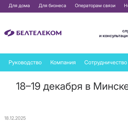
Основная
Для дома
Для бизнеса
Операторам связи
Н
навигация
RU
сл
и консультац
Company
Руководство
Компания
Сотрудничество
menu
18–19 декабря в Минск
18.12.2025