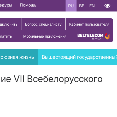
цедуры
Помощь
RU
BE
EN
дключить
Вопрос специалисту
Кабинет пользователя
латить
Мобильные приложения
Купить товар
оюзная жизнь
Вышестоящий государственный
ие VII Всебелорусского