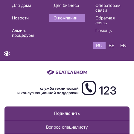
Основная
Для дома
Для бизнеса
Операторам
связи
навигация
Новости
О компании
Обратная
RU
связь
Админ.
Помощь
процедуры
RU
BE
EN
123
служба технической
и консультационной поддержки
Подключить
Вопрос специалисту