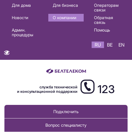
Основная
Для дома
Для бизнеса
Операторам
связи
навигация
Новости
О компании
Обратная
RU
связь
Админ.
Помощь
процедуры
RU
BE
EN
123
служба технической
и консультационной поддержки
Подключить
Вопрос специалисту