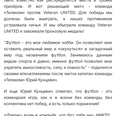
было известно как распределятся места в тройке
призёров.
И вот решающий матч - команда
«Т
елеком
»
против
Veteran UNITED
. Для победы мы
должны были выиграть, а наших противников
устраивала ничья.
И мы обыграли команду
Veteran
UNITED
и завоевали бронзовую медаль!
"Футбол - это мое любимое хобби. Он позволяет мне
оставить реальный мир и
«
окунуться
»
в загадочный
мир под названием футбол. Занимаюсь данным
видом спорта я давно, именно футбол позволил мне
укрепить выносливость, силу и ловкость" - поделился
своими впечатлениями после матча капитан команды
«
Телеком
» Юрий Кунцевич.
И еще Юрий Кунцевич отметил, что футбол - это
командная игра, как и в жизни без команды, без
коллектива нет побед, а есть только поражения!
«
Докажи всем в команде, что без тебя они НИКТО…