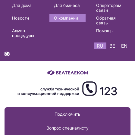
Основная
Для дома
Для бизнеса
Операторам
связи
навигация
Новости
О компании
Обратная
RU
связь
Админ.
Помощь
процедуры
RU
BE
EN
123
служба технической
и консультационной поддержки
Подключить
Вопрос специалисту