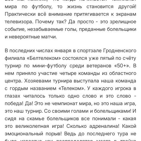
м
ира
по футболу, то жизнь становится другой!
Практи
чески всё внимание
притягивается
к экранам
телевизора. Почему так?
Да просто - это зрелищное
событие,
незабываемые голы,
преданные
болельщики
и невероятные матчи.
В
последних числах января в
спортзале
Гродненского
филиала «
Белтелеком
»
состоялся уже пятый по счёту
турнир по мини-футболу среди ветеранов
«
50+
»
. В
нем приняло участие четыре команды
из областного
центра
.
Хозяевами турнира выступала наша команда
с гордым названием «Телеком». У каждого игрока в
глазах читалось только одно слово и это слово -
победа! Да! Это не чемпионат мира, но это наша игра,
это наш турнир. Со своими голами и болельщиками! И
сидя на скамье болельщиков все понимали -
какая
это великолепная игра! Сколько адреналина! Какой
эмоциональный порыв! Ведь до
последнего тура не