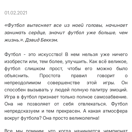
01.02.2021
«
Футбол вытесняет все из моей головы, начинает
занимать сердце, значит футбол уже больше, чем
жизнь.
».
Дэвид Бекхэм
.
Футбол - это искусство! В нем нельзя уже
ничего
изобрести или, тем более, ул
учшить. Как всё великое,
футбол слишком прост, чтобы его можно было
объяснить. П
ростота правил говорит о
непре
одолимом совершенстве этой игры
. Он
способен вызывать у людей полную палитру эмоций.
Игра в футбол признает только полное самозабвение.
Она не позволяет от себя отвлекаться. Футбол
непредсказуем и тем прекрасен. А какая атмосфера
вокруг футбола
?
Она просто великолепна!
Все мы помним, что к
огда начинается
ч
емпионат