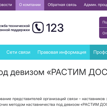
овости
О компании
Обратная связь
Админ. про
По
123
ужба технической
ионной поддержки
Оп
Сети связи
Правовая информация
Профс
 под девизом «РАСТИМ Д
ование представителей организаций связи – наставников
абочих методом наставничества под девизом «РАСТИМ 