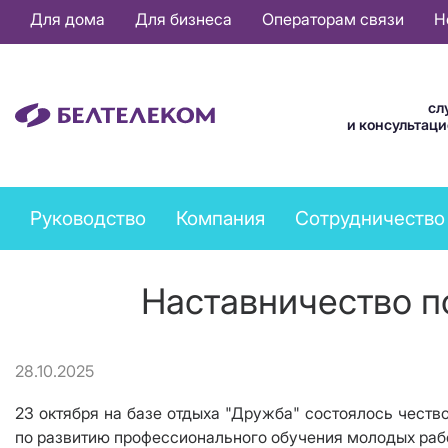
Основная
Для дома
Для бизнеса
Операторам связи
Н
навигация
RU
сл
и консультац
Company
Руководство
Компания
Сотрудничество
menu
Наставничество
28.10.2025
23 октября на базе отдыха "Дружба" состоялось честв
по развитию профессионального обучения молодых р