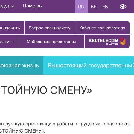
цедуры
Помощь
RU
BE
EN
дключить
Вопрос специалисту
Кабинет пользователя
латить
Мобильные приложения
Купить товар
оюзная жизнь
Вышестоящий государственный
ОСТОЙНУЮ СМЕНУ»
 за лучшую организацию работы в трудовых коллективах
ДОСТОЙНУЮ СМЕНУ».