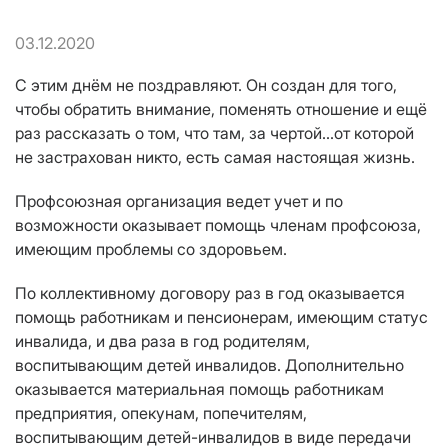
03.12.2020
С этим днём не поздравляют. Он создан для того,
чтобы обратить внимание, поменять отношение и ещё
раз рассказать о том, что там
,
за чертой...от которой
не застрахован никто, есть самая настоящая жизнь.
Профсоюзная организация
ведет учет и по
возможности оказывает помощь
член
ам
профсоюза,
имеющи
м
проблемы со здоровьем.
По коллективному договору
раз в год оказывается
помощь
работникам и пенсионерам, имеющим статус
инвалида,
и
д
в
а раза
в год
родител
ям
,
воспитывающи
м
детей инвалидов
. Дополнительно
оказывается материальная помощь
работникам
предприятия, опекунам, попечителям,
воспитывающим детей-инвалидов
в виде передачи