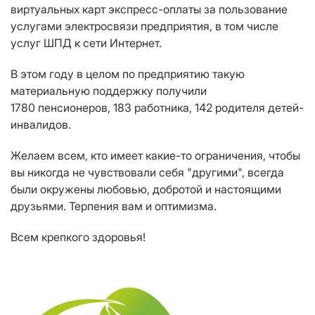
виртуальных карт экспресс-оплаты за пользование
услугами электросвязи предприятия, в том числе
услуг ШПД к сети Интернет.
В этом году
в целом по предприятию такую
материальную поддержку
получили
1780
пенсионер
ов
,
1
83
работник
а
,
14
2
родител
я
детей
-
инвалидов.
Желаем всем, кто имеет какие-то ограничения, чтобы
вы никогда не чувствовали себя "другими", всегда
были окружены любовью, добротой и настоящими
друзьями. Терпения вам и оптимизма.
Всем крепкого здоровья!