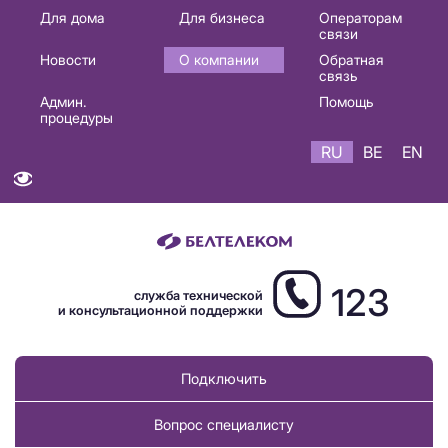
Основная
Для дома
Для бизнеса
Операторам
связи
навигация
Новости
О компании
Обратная
RU
связь
Админ.
Помощь
процедуры
RU
BE
EN
123
служба технической
и консультационной поддержки
Подключить
Вопрос специалисту