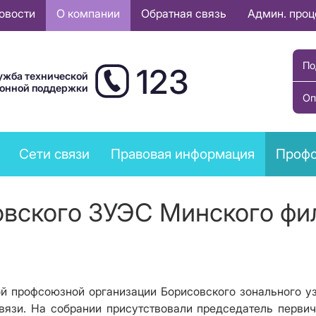
овости
О компании
Обратная связь
Админ. про
По
123
ужба технической
ионной поддержки
Оп
Сети связи
Правовая информация
Профс
вского ЗУЭС Минского фи
й профсоюзной организации Борисовского зонального уз
вязи. На собрании присутствовали председатель перв