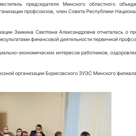
меститель председателя Минского областного объе
ганизации профсоюзов, член Совета Республики Национа
Заикина Светлана Александровна отчиталась о проде
результатами финансовой деятельности первичной профсо
циально-экономических интересов работников, оздоровл
ной организации Борисовского ЗУЭС
Минского филиала