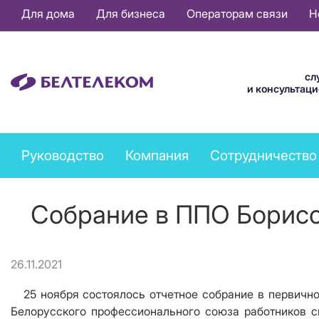
Основная
Для дома
Для бизнеса
Операторам связи
Н
навигация
RU
сл
и консультац
Company
Руководство
Компания
Сотрудничество
menu
Собрание в ППО Борисо
26.11.2021
25 ноября состоялось отчетное собрание в первично
Белорусского профессионального союза работников с