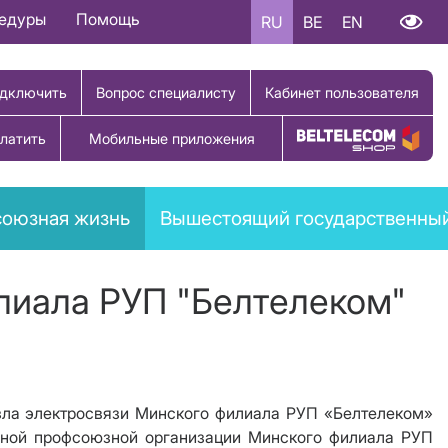
цедуры
Помощь
RU
BE
EN
дключить
Вопрос специалисту
Кабинет пользователя
латить
Мобильные приложения
Купить товар
оюзная жизнь
Вышестоящий государственный
лиала РУП "Белтелеком"
ла электросвязи
Минского филиала РУП «Белтелеком»
ичной профсоюзной организации Минского филиала РУП