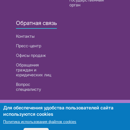
орган
Обратная связь
Контакты
Пресс-центр
Офисы продаж
Обращения
граждан и
юридических лиц
Вопрос
специалисту
РУП «Белтелеком». УНП 101007741
Для обеспечения удобства пользователей сайта
используются cookies
Политика использования файлов cookies
Поиск