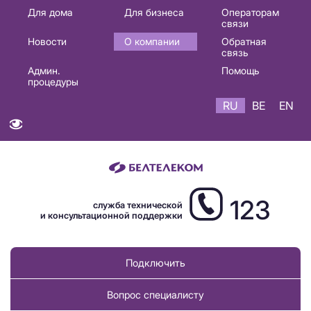
Основная
Для дома
Для бизнеса
Операторам
связи
навигация
Новости
О компании
Обратная
RU
связь
Админ.
Помощь
процедуры
RU
BE
EN
123
служба технической
и консультационной поддержки
Подключить
Вопрос специалисту