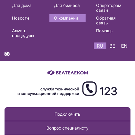
Основная
Для дома
Для бизнеса
Операторам
связи
навигация
Новости
О компании
Обратная
RU
связь
Админ.
Помощь
процедуры
RU
BE
EN
123
служба технической
и консультационной поддержки
Подключить
Вопрос специалисту