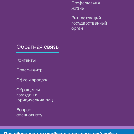
Профсоюзная
жизнь
Вышестоящий
государственный
орган
Обратная связь
Контакты
Пресс-центр
Офисы продаж
Обращения
граждан и
юридических лиц
Вопрос
специалисту
РУП «Белтелеком». УНП 101007741
Для обеспечения удобства пользователей сайта