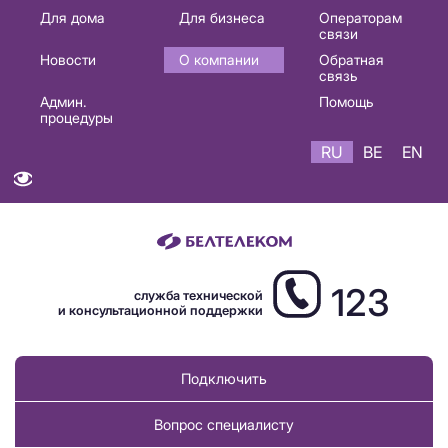
Основная
Для дома
Для бизнеса
Операторам
связи
навигация
Новости
О компании
Обратная
RU
связь
Админ.
Помощь
процедуры
RU
BE
EN
123
служба технической
и консультационной поддержки
Подключить
Вопрос специалисту