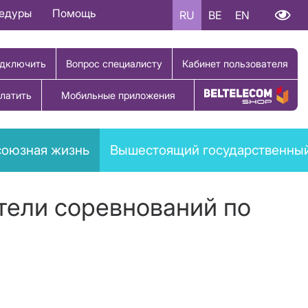
цедуры
Помощь
RU
BE
EN
дключить
Вопрос специалисту
Кабинет пользователя
латить
Мобильные приложения
Купить товар
оюзная жизнь
Вышестоящий государственный
тели соревнований по