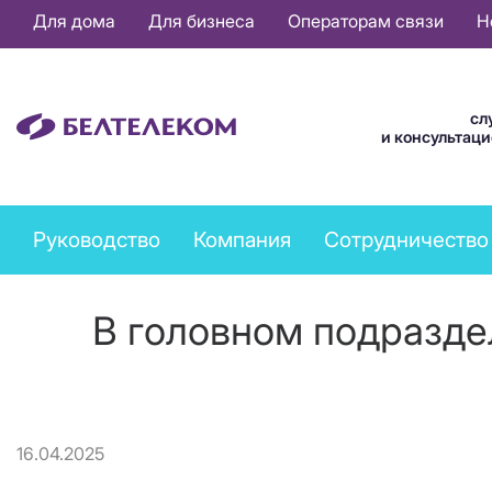
Основная
Для дома
Для бизнеса
Операторам связи
Н
навигация
RU
сл
и консультац
Company
Руководство
Компания
Сотрудничество
menu
В головном подразде
16.04.2025