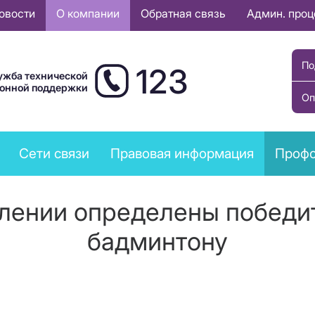
овости
О компании
Обратная связь
Админ. про
По
123
ужба технической
ионной поддержки
Оп
Сети связи
Правовая информация
Профс
лении определены победи
бадминтону