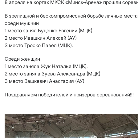
8 апреля на кортах МКСК «Минск-Арена» прошли соревн
В зрелищной и бескомпромиссной борьбе личные мест
среди мужчин
1 место занял Буценко Евгений (МЦК),
2 место Ивашкин Алексей (АУ)
3 место Троско Павел (МЦК).
Среди женщин
1 место заняла Жук Наталья (МЦК),
2 место заняла Зуева Александра (МЦК)
3 место Вашкевич Анастасия (АУ)!
Поздравляем победителей и призеров соревнований!!!