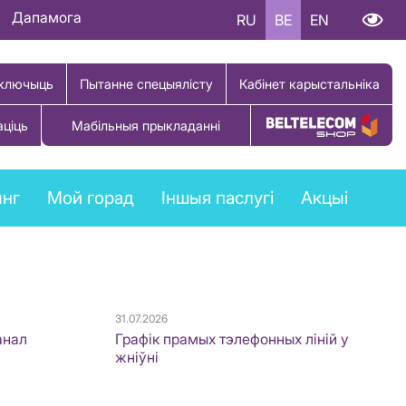
Дапамога
RU
BE
EN
ключыць
Пытанне спецыялісту
Кабінет карыстальніка
аціць
Мабільныя прыкладанні
Купіць тавар
ынг
Мой горад
Іншыя паслугі
Акцыі
31.07.2026
анал
Графік прамых тэлефонных ліній у
жніўні