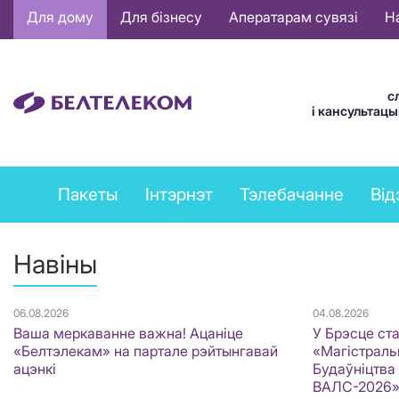
Основная
Для дому
Для бізнесу
Аператарам сувязі
Н
навигация
BE
с
і кансультац
Private
Пакеты
Інтэрнэт
Тэлебачанне
Від
services
menu
Навіны
06.08.2026
04.08.2026
Ваша меркаванне важна! Ацаніце
У Брэсце ст
«Белтэлекам» на партале рэйтынгавай
«Магістральн
ацэнкі
Будаўніцтва
ВАЛС-2026