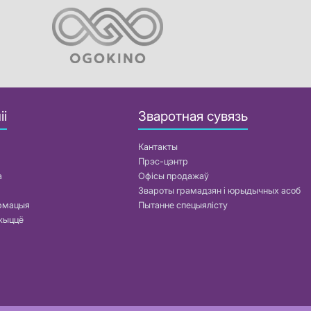
іі
Зваротная сувязь
Кантакты
Прэс-цэнтр
а
Офісы продажаў
Звароты грамадзян і юрыдычных асоб
армацыя
Пытанне спецыялісту
жыццё