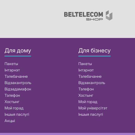
Для дому
Для бізнесу
Пакеты
Пакеты
Інтэрнэт
Інтэрнэт
Тэлебачанне
Тэлебачанне
Відэакантроль
Відэакантроль
Відэадамафон
Тэлефон
Тэлефон
Хостынг
Хостынг
Мой горад
Мой горад
Мой універсітэт
Іншыя паслугі
Іншыя паслугі
Акцыі