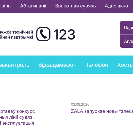
авіны
Аб кампаніі
Зваротная сувязь
Адно акно
Пад
123
лужба тэхнічнай
ыйнай падтрымкі
Апл
эакантроль
Відэадамафон
Тэлефон
Хост
03.08.2026
артаваў конкурс
ZALA запускае новы тэлек
ыя лініі сувязі.
 і эксплуатацыя
»