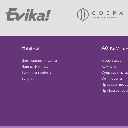
Навіны
Аб кампан
Цэнтральныя навіны
Кіраўніцтва
Навіны філіялаў
Кампанія
Тэхнічныя работы
Супрацоўніцтв
Закупкі
Сеткі сувязі
Прававая інф
Прафсаюзнае 