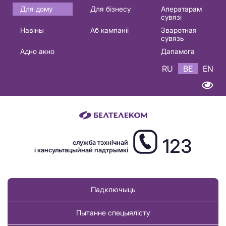
Основная
Для дому
Для бізнесу
Аператарам
сувязі
навигация
Навіны
Аб кампаніі
Зваротная
BE
сувязь
Адно акно
Дапамога
RU
BE
EN
123
служба тэхнічнай
і кансультацыйнай падтрымкі
Падключыць
Пытанне спецыялісту