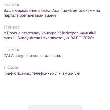
06.08.2026
Ваша меркаванне важна! Ацаніце «Белтэлекам» на
партале рэйтынгавай ацэнкі
04.08.2026
У Брэсце стартаваў конкурс «Магістральныя лініі
сувязі. Будаўніцтва і эксплуатацыя ВАЛС-2026»
03.08.2026
ZALA запускае новы тэлеканал
31.07.2026
Графік прамых тэлефонных ліній у жніўні