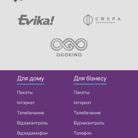
Для дому
Для бізнесу
Пакеты
Пакеты
Інтэрнэт
Інтэрнэт
Тэлебачанне
Тэлебачанне
Відэакантроль
Відэакантроль
Відэадамафон
Тэлефон