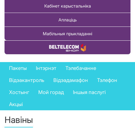
Кабінет карыстальніка
Аплаціць
Мабільныя прыкладанні
Купіць тавар
Private
Пакеты
Інтэрнэт
Тэлебачанне
services
Відэакантроль
Відэадамафон
Тэлефон
menu
Хостынг
Мой горад
Іншыя паслугі
Акцыі
Навіны