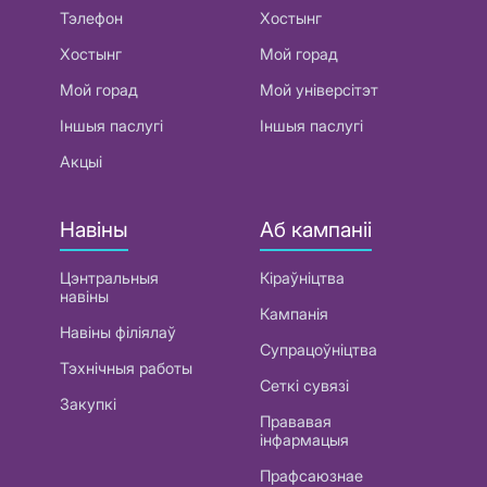
Тэлефон
Хостынг
Хостынг
Мой горад
Мой горад
Мой універсітэт
Іншыя паслугі
Іншыя паслугі
Акцыі
Навіны
Аб кампаніі
Цэнтральныя
Кіраўніцтва
навіны
Кампанія
Навіны філіялаў
Супрацоўніцтва
Тэхнічныя работы
Сеткі сувязі
Закупкі
Прававая
інфармацыя
Прафсаюзнае