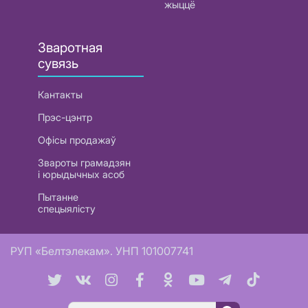
жыццё
Зваротная
сувязь
Кантакты
Прэс-цэнтр
Офісы продажаў
Звароты грамадзян
і юрыдычных асоб
Пытанне
спецыялісту
РУП «Белтэлекам». УНП 101007741
Пошук