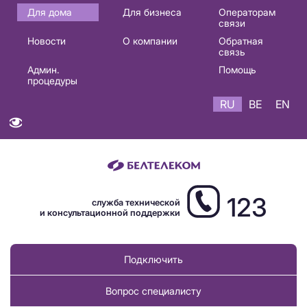
Основная
Для дома
Для бизнеса
Операторам
связи
навигация
Новости
О компании
Обратная
RU
связь
Админ.
Помощь
процедуры
RU
BE
EN
123
служба технической
и консультационной поддержки
Подключить
Вопрос специалисту