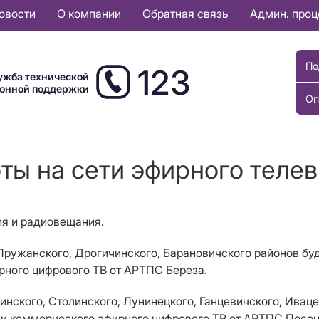
овости
О компании
Обратная связь
Админ. про
По
123
ужба технической
ионной поддержки
Оп
оты на сети эфирного теле
ия и радиовещания.
, Пружанского, Дрогичинского, Барановичского районов бу
рного цифрового ТВ от АРТПС Береза.
Пинского, Столинского, Лунинецкого, Ганцевичского, Ивац
 и коммерческого эфирного цифрового ТВ от АРТПС Посен