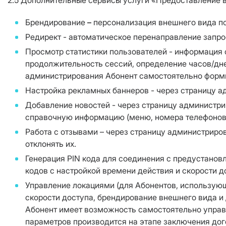
2.5 Дополнительные сервисы услуги «Предоставление в п
Брендирование
–
персонализация внешнего вида по
Редирект - автоматическое перенаправление запро
Просмотр статистики пользователей
- информация 
продолжительность сессий, определение часов/дне
администрирования Абонент самостоятельно форм
Настройка рекламных баннеров - через страницу 
Добавление новостей - через страницу администр
справочную информацию (меню, номера телефонов
Работа с отзывами – через страницу администриро
отклонять их.
Генерация PIN кода для соединения с предустанов
кодов с настройкой времени действия и скорости д
Управление локациями (для Абонентов, использую
скорости доступа, брендирование внешнего вида и
Абонент имеет возможность самостоятельно управ
параметров производится на этапе заключения дог