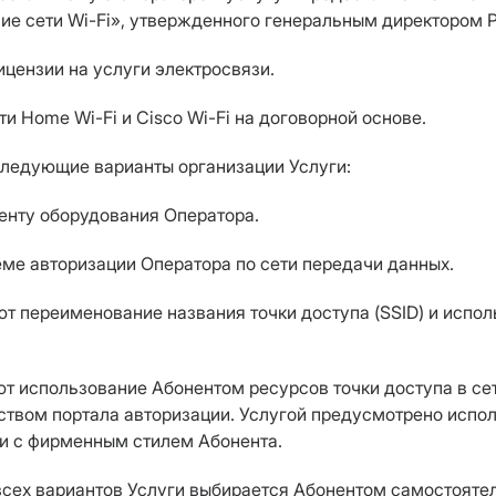
ие сети Wi-Fi», утвержденного генеральным директором Р
ицензии на услуги электросвязи.
и Home Wi-Fi и Сisco Wi-Fi на договорной основе.
 следующие варианты организации Услуги:
ненту оборудования Оператора.
еме авторизации Оператора по сети передачи данных.
ют переименование названия точки доступа (SSID) и испо
ают использование Абонентом ресурсов точки доступа в се
ством портала авторизации. Услугой предусмотрено испо
ии с фирменным стилем Абонента.
 всех вариантов Услуги выбирается Абонентом самостояте