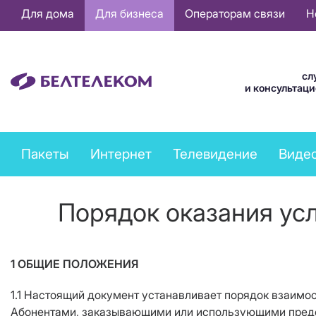
Основная
Для дома
Для бизнеса
Операторам связи
Н
навигация
RU
сл
и консультац
Business
Пакеты
Интернет
Телевидение
Виде
services
menu
Порядок оказания усл
1 ОБЩИЕ ПОЛОЖЕНИЯ
1.1 Настоящий документ устанавливает порядок взаим
Абонентами, заказывающими или использующими предос