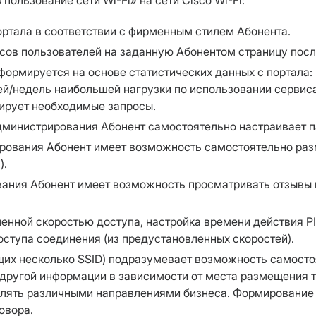
ользование сети Wi-Fi» на сети Сisco Wi-Fi:
ртала в соответствии с фирменным стилем Абонента.
сов пользователей на заданную Абонентом страницу посл
формируется на основе статистических данных с портала:
й/недель наибольшей нагрузки по использовании сервиса,
ирует необходимые запросы.
администрирования Абонент самостоятельно настраивает 
ирования Абонент имеет возможность самостоятельно раз
).
вания Абонент имеет возможность просматривать отзывы 
ленной скоростью доступа, настройка времени действия P
оступа соединения (из предустановленных скоростей).
щих несколько SSID) подразумевает возможность самосто
 другой информации в зависимости от места размещения 
лять различными направлениями бизнеса. Формирование 
овора.