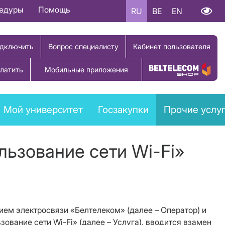
цедуры
Помощь
RU
BE
EN
дключить
Вопрос специалисту
Кабинет пользователя
латить
Мобильные приложения
Купить товар
Мой университет
Госзакупки
Прочие услу
льзование сети Wi-Fi»
ем электросвязи «Белтелеком» (далее – Оператор) и
ание сети Wi-Fi» (далее – Услуга), вводится взамен