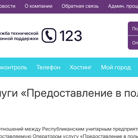
овости
О компании
Обратная связь
Админ. про
По
123
ужба технической
ионной поддержки
Оп
оконтроль
Телефон
Хостинг
Мой город
уги «Предоставление в по
оотношений между Республиканским унитарным предприяти
тавляемую Оператором услугу «Предоставление в пользов