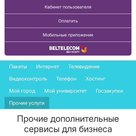
Кабинет пользователя
Оплатить
Мобильные приложения
Купить товар
Business
Пакеты
Интернет
Телевидение
services
Видеоконтроль
Телефон
Хостинг
menu
Мой город
Мой университет
Госзакупки
Прочие услуги
Прочие дополнительные
сервисы для бизнеса