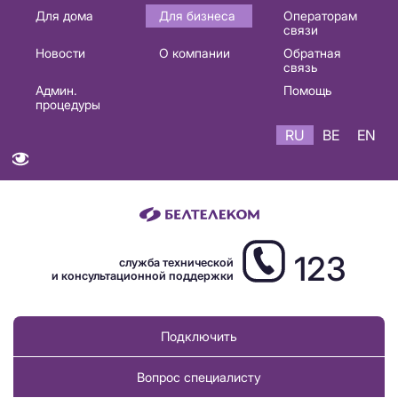
Основная
Для дома
Для бизнеса
Операторам
связи
навигация
Новости
О компании
Обратная
RU
связь
Админ.
Помощь
процедуры
RU
BE
EN
123
служба технической
и консультационной поддержки
Подключить
Вопрос специалисту