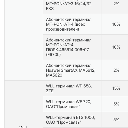
MT-PON-AT-3 16/24/32
2%
FXS
Абонентский терминал
MT-PON-AT-4 (всех
10%
производителей)
Абонентский терминал
MT-PON-AT-4
10%
ПЮРК.465614.006-07
(F670L)
Абонентский терминал
Huawei SmartAX MA5612,
2%
MA5620
WLL терминал WP 658,
15%
ZTE
WLL терминал WF 720,
5%
ОАО"Промсвязь"
WLL-терминал ETS 1000,
5%
ОАО "Промсвязь"
WLL