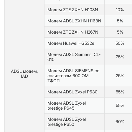
Модем ZTE ZXHN H108N
10%
Модем ADSL ZXHN H168N
5%
Модем ZTE ZXHN H267N
5%
Модем Huawei HG532e
50%
Модем ADSL Siemens CL-
25%
010
Модем ADSL SIEMENS со
ADSL модем,
сплиттером 600 ОМ
25%
IAD
ТФОП
Модем ADSL Zyxel P630
55%
Модем ADSL Zyxel
55%
prestige P645
Модем ADSL Zyxel
60%
prestige P650