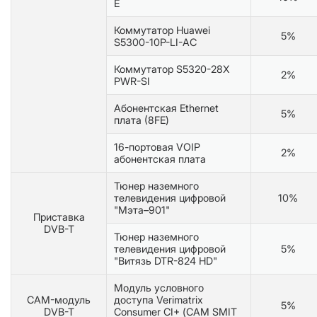
E
Коммутатор Huawei
5%
S5300-10P-LI-AC
Коммутатор S5320-28X
2%
PWR-SI
Абонентская Ethernet
5%
плата (8FE)
16-портовая VOIP
2%
абонентская плата
Тюнер наземного
телевидения цифровой
10%
"Мэта–901"
Приставка
DVB-T
Тюнер наземного
телевидения цифровой
5%
"Витязь DTR-824 HD"
Модуль условного
CAM-модуль
доступа Verimatrix
5%
DVB-T
Consumer CI+ (САМ SMIT