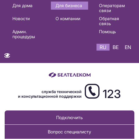
Основная
Для дома
Для бизнеса
Операторам
связи
навигация
Новости
О компании
Обратная
RU
связь
Админ.
Помощь
процедуры
RU
BE
EN
123
служба технической
и консультационной поддержки
Подключить
Вопрос специалисту