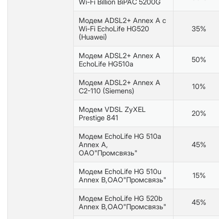
Wi-Fi Billion BiPAC 5200G
Модем ADSL2+ Annex A c
Wi-Fi EchoLife HG520
35%
(Huawei)
Модем ADSL2+ Annex A
50%
EchoLife HG510а
Модем ADSL2+ Annex A
10%
C2-110 (Siemens)
Модем VDSL ZyXEL
20%
Prestige 841
Модем EchoLife HG 510a
Annex A,
45%
ОАО"Промсвязь"
Модем EchoLife HG 510u
15%
Annex B,ОАО"Промсвязь"
Модем EchoLife HG 520b
45%
Annex B,ОАО"Промсвязь"