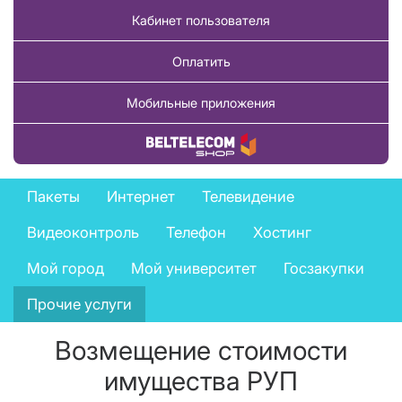
Кабинет пользователя
Оплатить
Мобильные приложения
Купить товар
Business
Пакеты
Интернет
Телевидение
services
Видеоконтроль
Телефон
Хостинг
menu
Мой город
Мой университет
Госзакупки
Прочие услуги
Возмещение стоимости
имущества РУП