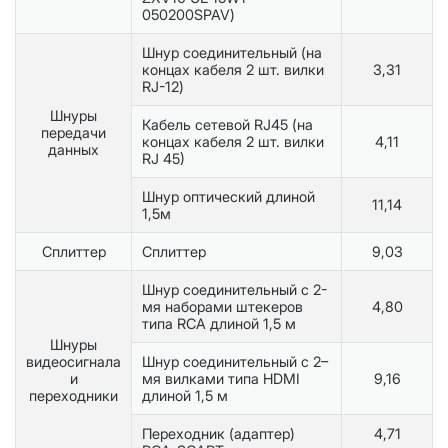
050200SPAV)
Шнур соединительный (на
концах кабеля 2 шт. вилки
3,31
RJ-12)
Шнуры
Кабель сетевой RJ45 (на
передачи
концах кабеля 2 шт. вилки
4,11
данных
RJ 45)
Шнур оптический длиной
11,14
1,5м
Сплиттер
Сплиттер
9,03
Шнур соединительный с 2-
мя наборами штекеров
4,80
типа RCA длиной 1,5 м
Шнуры
видеосигнала
Шнур соединительный с 2–
и
мя вилками типа HDMI
9,16
переходники
длиной 1,5 м
Переходник (адаптер)
4,71