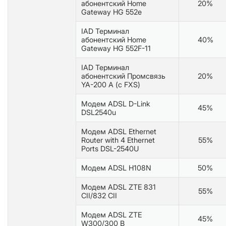
абонентский Home
20%
Gateway HG 552e
IAD Терминал
абонентский Home
40%
Gateway HG 552F-11
IAD Терминал
абонентский Промсвязь
20%
YA-200 А (c FXS)
Модем ADSL D-Link
45%
DSL2540u
Модем ADSL Ethernet
Router with 4 Ethernet
55%
Ports DSL-2540U
Модем ADSL H108N
50%
Модем ADSL ZTE 831
55%
CII/832 CII
Модем ADSL ZTE
45%
W300/300 B