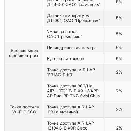
5%
ДПВ-001,ОАО"Промсвязь"
Датчик температуры
5%
ДТ-001, ОАО "Промсвязь"
Умная розетка,
5%
ОАО"Промсвязь"
Цилиндрическая камера
5%
Видеокамера
видеоконтроля
Купольная камера
5%
Точка доступа AIR-LAP
2%
1131AG-E-K9
Точка доступа 802/11g
AIR-L 1231 G-E-K9 LWAPP
2%
AP Dual RP-TNC Avial Cbus
Точка доступа
Точка доступа AIR-LAP
2%
Wi-Fi CISCO
1131 с антенной
Точка доступа AIR-LAP
1310AG-E-K9R Cisco
2%