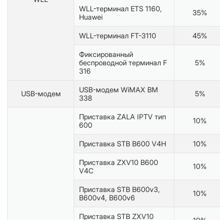
WLL-терминал ETS 1160,
35%
Huawei
WLL-терминал FT-3110
45%
Фиксированный
беспроводной терминал F
5%
316
USB-модем WiMAX BM
USB-модем
5%
338
Приставка ZALA IPTV тип
10%
600
Приставка STB В600 V4Н
10%
Приставка ZXV10 B600
10%
V4C
Приставка STB B600v3,
10%
B600v4, B600v6
Приставка STB ZXV10