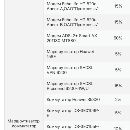
Модем EchoLife HG 520c
15%
Annex А,ОАО"Промсвязь"
Модем EchoLife HG 520u
15%
Annex B,ОАО"Промсвязь"
Модем ADSL2+ Smart AX
50%
201130 MT880
Маршрутизатор Huawei
5%
158E
Маршрутизатор SHDSL
5%
VPN 6200
Маршрутизатор SHDSL
15%
Proscend 6200-4W/U
Коммутатор Huawei S5320
2%
Коммутатор DS-3E0109P-
5%
E
Маршрутизатор,
коммутатор
Коммутатор DS-3E0105P-
10%