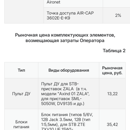
Aironet
Точка доступа AIR-CAP
2%
3602E-E-K9
Рыночная цена комплектующих элементов,
возмещающая затраты Оператора
Таблица 2
Рыночная
Тип
Виды оборудования
цена, руб.
Пульт ДУ для STB-
приставок ZALA (в т.ч.
Пульт ДУ
модели "Axind 01 ZALA",
13,22
для приставок SML-
5050W, DV9135 и др.)
Блок питания (типов 5/6V,
12В Jack 3.5мм, 12В (тип
Блоки
1:5,5мм), для STB ZTE
35,42
питания
ZXV10 UE 15W1-