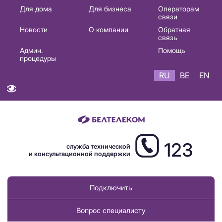
Основная
Для дома
Для бизнеса
Операторам
связи
навигация
Новости
О компании
Обратная
RU
связь
Админ.
Помощь
процедуры
RU
BE
EN
123
служба технической
и консультационной поддержки
Подключить
Вопрос специалисту