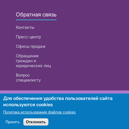
Обратная связь
Контакты
Пресс-центр
Офисы продаж
Обращения
граждан и
юридических лиц
Вопрос
специалисту
РУП «Белтелеком». УНП 101007741
Для обеспечения удобства пользователей сайта
используются cookies
Политика использования файлов cookies
Поиск
Принять
Отклонить