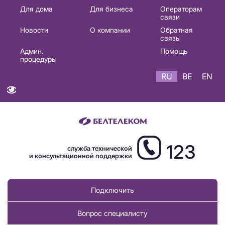
Основная
Для дома
Для бизнеса
Операторам
связи
навигация
Новости
О компании
Обратная
RU
связь
Админ.
Помощь
процедуры
RU
BE
EN
123
служба технической
и консультационной поддержки
Подключить
Вопрос специалисту