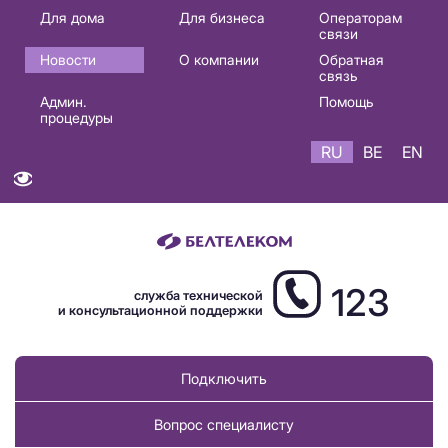
Основная
Для дома
Для бизнеса
Операторам
связи
навигация
Новости
О компании
Обратная
RU
связь
Админ.
Помощь
процедуры
RU
BE
EN
123
служба технической
и консультационной поддержки
Подключить
Вопрос специалисту