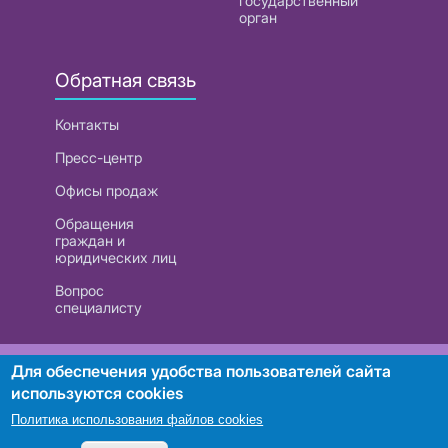
государственный
орган
Обратная связь
Контакты
Пресс-центр
Офисы продаж
Обращения
граждан и
юридических лиц
Вопрос
специалисту
РУП «Белтелеком». УНП 101007741
Для обеспечения удобства пользователей сайта
используются cookies
Политика использования файлов cookies
Поиск