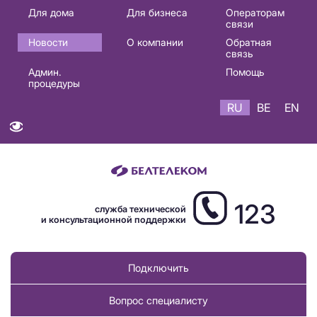
Основная
Для дома
Для бизнеса
Операторам
связи
навигация
Новости
О компании
Обратная
RU
связь
Админ.
Помощь
процедуры
RU
BE
EN
123
служба технической
и консультационной поддержки
Подключить
Вопрос специалисту