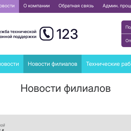
овости
О компании
Обратная связь
Админ. про
По
123
ужба технической
ионной поддержки
Оп
новости
Новости филиалов
Технические ра
Новости филиалов