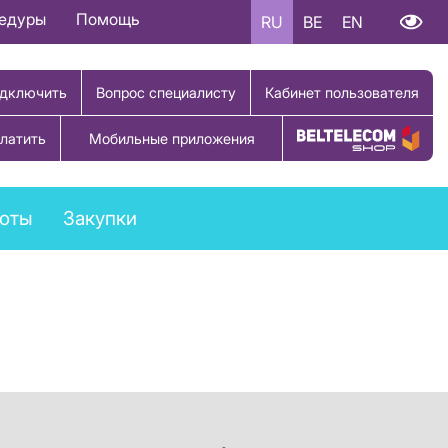
цедуры
Помощь
RU
BE
EN
дключить
Вопрос специалисту
Кабинет пользователя
латить
Мобильные приложения
Купить товар
боты
Закупки