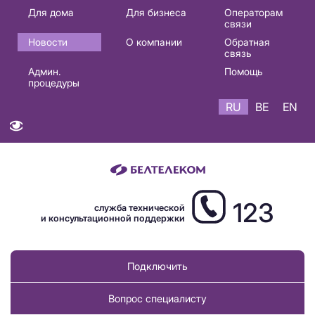
Основная
Для дома
Для бизнеса
Операторам
связи
навигация
Новости
О компании
Обратная
RU
связь
Админ.
Помощь
процедуры
RU
BE
EN
123
служба технической
и консультационной поддержки
Подключить
Вопрос специалисту