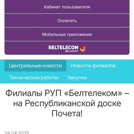
Кабинет пользователя
Оплатить
Мобильные приложения
Купить товар
News
Центральные новости
Новости филиалов
menu
Технические работы
Закупки
Филиалы РУП «Белтелеком» –
на Республиканской доске
Почета!
24.04.2025