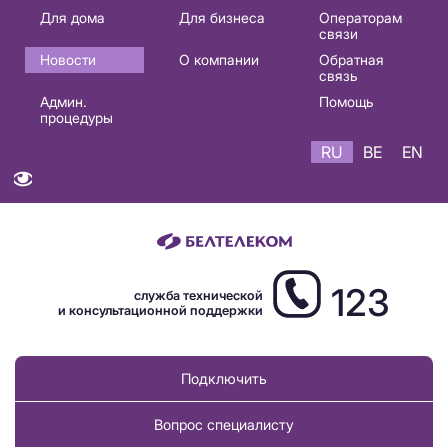
Основная
Для дома
Для бизнеса
Операторам
связи
навигация
Новости
О компании
Обратная
RU
связь
Админ.
Помощь
процедуры
RU
BE
EN
123
служба технической
и консультационной поддержки
Подключить
Вопрос специалисту