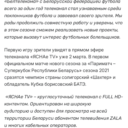
«Белтелекома» с Белорусской федерацией футбола
всего за один год телеканал стал узнаваемым среди
поклонников футбола и завоевал своего зрителя. Мы
рады продолжить совместную работу и уверены, что
в этом сезоне сможем реализовать новые проекты,
которые вызовут интерес футбольных болельщиков.
Первую игру зрители увидят в прямом эфире
телеканала «ЯСНАе TV» уже 2 марта. В первом
официальном матче нового сезона за «Париматч –
Суперкубок Республики Беларусь» сезона 2021
сразятся чемпион страны солигорский «Шахтер» и
обладатель Кубка борисовский БАТЭ.
«ЯСНАе TV» – круглосуточный телеканал с FULL
HD-
контентом.
О
риентирован на широкую
аудиторию и доступен для просмотра на всей
территории Беларуси абонентам телевидения ZALA
и
многих
кабельных операторов.