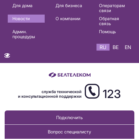
Основная
Для дома
Для бизнеса
Операторам
связи
навигация
Новости
О компании
Обратная
RU
связь
Админ.
Помощь
процедуры
RU
BE
EN
123
служба технической
и консультационной поддержки
Подключить
Вопрос специалисту