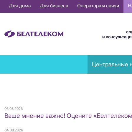
Основная
Для дома
Для бизнеса
Операторам связи
Н
навигация
RU
сл
и консультац
News
Центральные 
menu
06.08.2026
Ваше мнение важно! Оцените «Белтелеком
04.08.2026