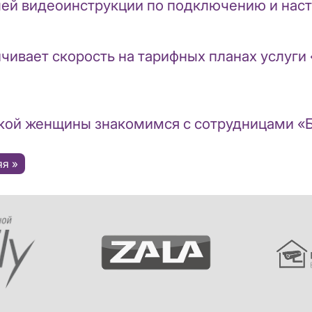
лей видеоинструкции по подключению и наст
чивает скорость на тарифных планах услуги 
сской женщины знакомимся с сотрудницами 
яя
я »