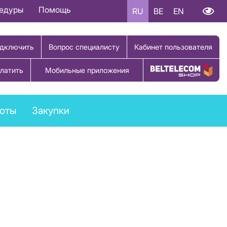
цедуры
Помощь
RU
BE
EN
дключить
Вопрос специалисту
Кабинет пользователя
латить
Мобильные приложения
Купить товар
боты
Закупки