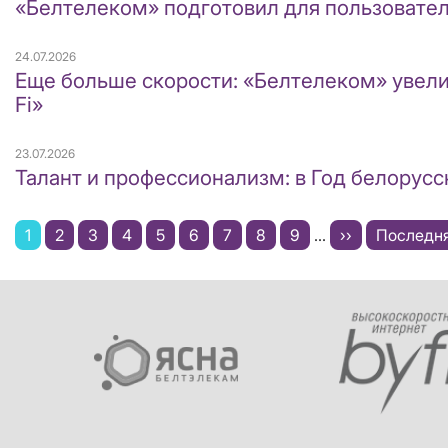
«Белтелеком» подготовил для пользовате
24.07.2026
Еще больше скорости: «Белтелеком» увели
Fi»
23.07.2026
Талант и профессионализм: в Год белору
Нумерация
Текущая
1
Page
2
Page
3
Page
4
Page
5
Page
6
Page
7
Page
8
Page
9
…
Следующая
››
Последн
Последня
страниц
страница
страница
страница