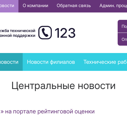
овости
О компании
Обратная связь
Админ. про
По
123
ужба технической
ионной поддержки
Оп
новости
Новости филиалов
Технические ра
Центральные новости
» на портале рейтинговой оценки