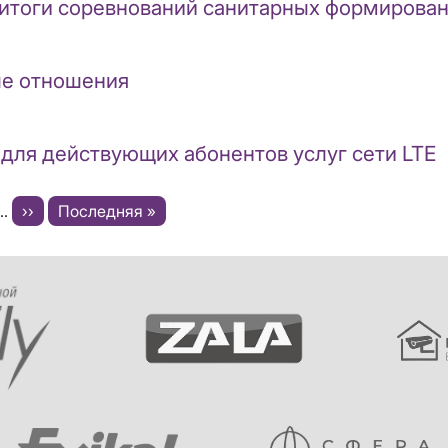
 итоги соревнований санитарных формирова
ые отношения
 для действующих абонентов услуг сети LTE
e
…
Следующая
››
Последняя
Последняя »
страница
страница