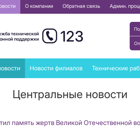
овости
О компании
Обратная связь
Админ. про
По
123
ужба технической
ионной поддержки
Оп
новости
Новости филиалов
Технические ра
Центральные новости
тил память жертв Великой Отечественной в