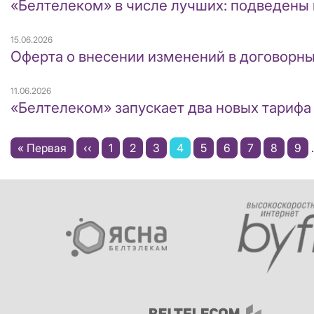
«Белтелеком» в числе лучших: подведены
15.06.2026
Оферта о внесении изменений в договорн
11.06.2026
«Белтелеком» запускает два новых тарифа
Нумерация
Первая
« Первая
←
‹‹
Page
1
Page
2
Page
3
Текущая
4
Page
5
Page
6
Page
7
Page
8
Pag
9
страниц
страница
страница