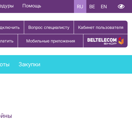
цедуры
Помощь
RU
BE
EN
дключить
Вопрос специалисту
Кабинет пользователя
латить
Мобильные приложения
Купить товар
боты
Закупки
ойны