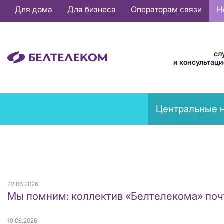
Основная
Для дома
Для бизнеса
Операторам связи
Н
навигация
RU
сл
и консультац
News
Центральные 
menu
22.06.2026
Мы помним: коллектив «Белтелекома» поч
19.06.2026