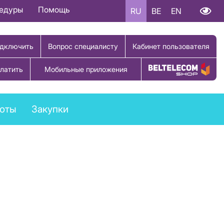
цедуры
Помощь
RU
BE
EN
дключить
Вопрос специалисту
Кабинет пользователя
латить
Мобильные приложения
Купить товар
боты
Закупки