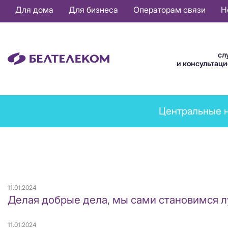
Основная
Для дома
Для бизнеса
Операторам связи
Н
навигация
RU
сл
и консультац
News
Центральные 
menu
11.01.2024
Делая добрые дела, мы сами становимся 
11.01.2024