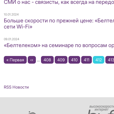
СМИ о нас - связиcты, как всегда на пере
10.01.2024
Больше скорости по прежней цене: «Белте
сети Wi-Fi»
09.01.2024
«Белтелеком» на семинаре по вопросам о
Нумерация
Первая
« Первая
←
‹‹
…
Page
408
Page
409
Page
410
Page
411
Текущая
412
Pa
41
страниц
страница
страница
RSS Новости