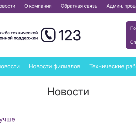
овости
О компании
Обратная связь
Админ. про
По
123
ужба технической
ионной поддержки
Оп
новости
Новости филиалов
Технические ра
Новости
лучше