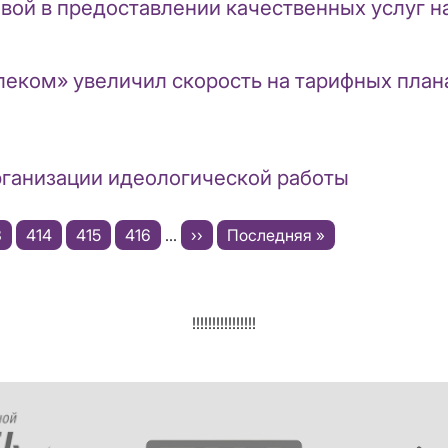
довой в предоставлении качественных услуг 
леком» увеличил скорость на тарифных план
рганизации идеологической работы
ge
3
Page
414
Page
415
Page
416
…
Следующая
››
Последняя
Последняя »
страница
страница
!!!!!!!!!!!!!!!!