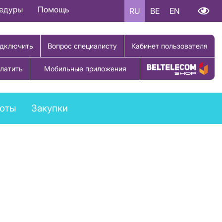
цедуры
Помощь
RU
BE
EN
дключить
Вопрос специалисту
Кабинет пользователя
латить
Мобильные приложения
Купить товар
боты
Закупки