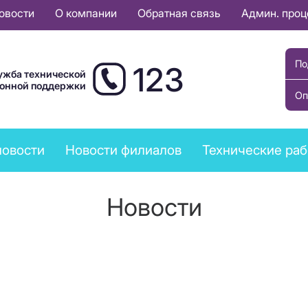
овости
О компании
Обратная связь
Админ. про
По
123
ужба технической
ионной поддержки
Оп
новости
Новости филиалов
Технические ра
Новости