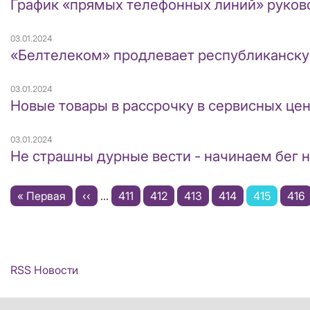
График «прямых телефонных линий» руков
03.01.2024
«Белтелеком» продлевает республиканску
03.01.2024
Новые товары в рассрочку в сервисных це
03.01.2024
Не страшны дурные вести - начинаем бег на
Нумерация
Первая
« Первая
←
‹‹
…
Page
411
Page
412
Page
413
Page
414
Текущая
415
Pag
416
страниц
страница
страница
RSS Новости