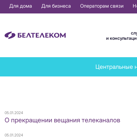
Основная
Для дома
Для бизнеса
Операторам связи
Н
навигация
RU
сл
и консультац
News
Центральные 
menu
05.01.2024
О прекращении вещания телеканалов
05.01.2024