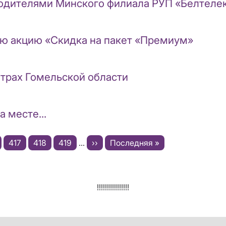
одителями Минского филиала РУП «Белтелек
ю акцию «Скидка на пакет «Премиум»
нтрах Гомельской области
 месте...
e
Page
417
Page
418
Page
419
…
Следующая
››
Последняя
Последняя »
страница
страница
!!!!!!!!!!!!!!!!