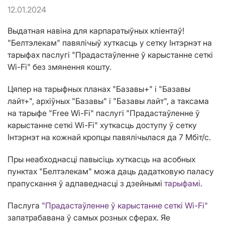
12.01.2024
Выдатная навіна для карпаратыўных кліентаў!
"Белтэлекам" павялічыў хуткасць у сетку Інтэрнэт на
тарыфах паслугі "Прадастаўленне ў карыстанне сеткі
Wi-Fi" без змянення кошту.
Цяпер на тарыфных планах "Базавы+" і "Базавы
лайт+", архіўных "Базавы" і "Базавы лайт", а таксама
на тарыфе "Free Wi-Fi" паслугі "Прадастаўленне ў
карыстанне сеткі Wi-Fi" хуткасць доступу ў сетку
Інтэрнэт на кожнай кропцы павялічылася да 7 Мбіт/с.
Пры неабходнасці павысіць хуткасць на асобных
пунктах "Белтэлекам" можа даць дадатковую паласу
прапускання ў адпаведнасці з дзейнымі
тарыфамі
.
Паслуга
"Прадастаўленне ў карыстанне сеткі Wi-Fi"
запатрабавана ў самых розных сферах. Яе