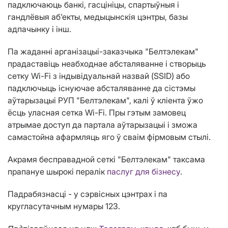
падключаюць банкі, гасцініцы, спартыўныя і
гандлёвыя аб'екты, медыцынскія цэнтры, базы
адпачынку і інш.
Па жаданні арганізацыі-заказчыка "Белтэлекам"
прадаставіць неабходнае абсталяванне і створыць
сетку Wi-Fi з індывідуальнай назвай (SSID) або
падключыць існуючае абсталяванне да сістэмы
аўтарызацыі РУП "Белтэлекам", калі ў кліента ўжо
ёсць уласная сетка Wi-Fi. Пры гэтым замовец
атрымае доступ да партала аўтарызацыі і зможа
самастойна афармляць яго ў сваім фірмовым стылі.
Акрамя бесправадной сеткі "Белтэлекам" таксама
прапануе шырокі пералік
паслуг для бізнесу
.
Падрабязнасці - у сэрвісных цэнтрах і па
кругласутачным нумары 123.