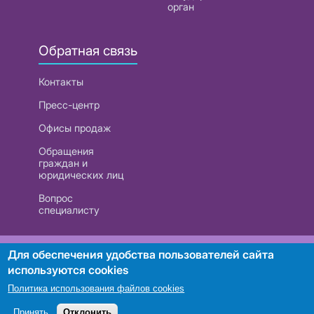
орган
Обратная связь
Контакты
Пресс-центр
Офисы продаж
Обращения
граждан и
юридических лиц
Вопрос
специалисту
РУП «Белтелеком». УНП 101007741
Для обеспечения удобства пользователей сайта
используются cookies
Политика использования файлов cookies
Поиск
Принять
Отклонить