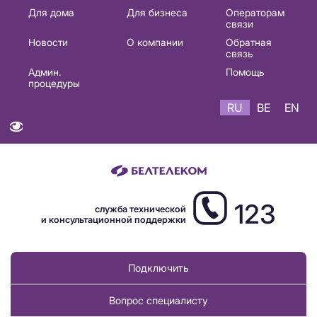
Основная
Для дома
Для бизнеса
Операторам
связи
навигация
Новости
О компании
Обратная
RU
связь
Админ.
Помощь
процедуры
RU
BE
EN
123
служба технической
и консультационной поддержки
Подключить
Вопрос специалисту