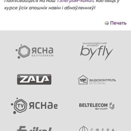
Падпісвайцеся на наш
Тэлеграм-канал
, каб быць у
курсе ўсіх апошніх навін і абнаўленняў!
Печать