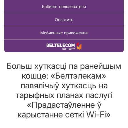
Кабинет пользователя
Оплатить
Мобильные приложения
Купить товар
Больш хуткасці па ранейшым
кошце: «Белтэлекам»
павялічыў хуткасць на
тарыфных планах паслугі
«Прадастаўленне ў
карыстанне сеткі Wi-Fi»