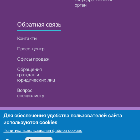
орган
Обратная связь
Контакты
Пресс-центр
Офисы продаж
Обращения
граждан и
юридических лиц
Вопрос
специалисту
РУП «Белтелеком». УНП 101007741
Для обеспечения удобства пользователей сайта
используются cookies
Политика использования файлов cookies
Поиск