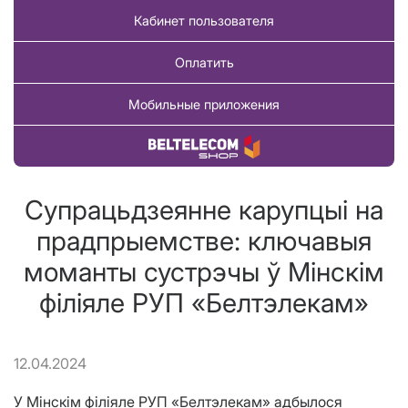
Кабинет пользователя
Оплатить
Мобильные приложения
Купить товар
Супрацьдзеянне карупцыі на
прадпрыемстве: ключавыя
моманты сустрэчы ў Мінскім
філіяле РУП «Белтэлекам»
12.04.2024
У Мінскім філіяле РУП «Белтэлекам» адбылося