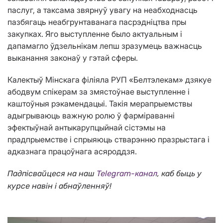
паслуг, а таксама звярнуў увагу на неабходнасць
пазбягаць неабгрунтаванага пасрэдніцтва пры
закупках. Яго выступленне было актуальным і
дапамагло ўдзельнікам лепш зразумець важнасць
выканання законаў у гэтай сферы.
Калектыў Мінскага філіяла РУП «Белтэлекам» дзякуе
абодвум спікерам за змястоўнае выступленне і
каштоўныя рэкамендацыі. Такія мерапрыемствы
адыгрываюць важную ролю ў фарміраванні
эфектыўнай антыкарупцыйнай сістэмы на
прадпрыемстве і спрыяюць стварэнню празрыстага і
адказнага працоўнага асяроддзя.
Падпісвайцеся на наш
Telegram-канал
, каб быць у
курсе навін і абнаўленняў!