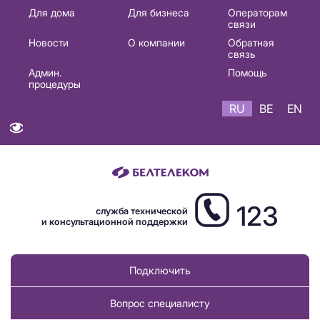
Основная
Для дома
Для бизнеса
Операторам
связи
навигация
Новости
О компании
Обратная
RU
связь
Админ.
Помощь
процедуры
RU
BE
EN
123
служба технической
и консультационной поддержки
Подключить
Вопрос специалисту