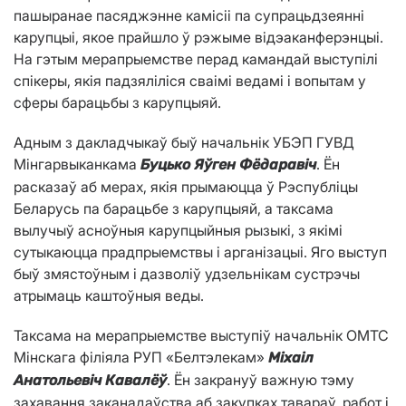
пашыранае пасяджэнне камісіі па супрацьдзеянні
карупцыі, якое прайшло ў рэжыме відэаканферэнцыі.
На гэтым мерапрыемстве перад камандай выступілі
спікеры, якія падзяліліся сваімі ведамі і вопытам у
сферы барацьбы з карупцыяй.
Адным з дакладчыкаў быў начальнік УБЭП ГУВД
Мінгарвыканкама
. Ён
Буцько Яўген Фёдаравіч
расказаў аб мерах, якія прымаюцца ў Рэспубліцы
Беларусь па барацьбе з карупцыяй, а таксама
вылучыў асноўныя карупцыйныя рызыкі, з якімі
сутыкаюцца прадпрыемствы і арганізацыі. Яго выступ
быў змястоўным і дазволіў удзельнікам сустрэчы
атрымаць каштоўныя веды.
Таксама на мерапрыемстве выступіў начальнік ОМТС
Мінскага філіяла РУП «Белтэлекам»
Міхаіл
. Ён закрануў важную тэму
Анатольевіч Кавалёў
захавання заканадаўства аб закупках тавараў, работ і