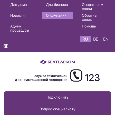
Основная
Для дома
Для бизнеса
Операторам
связи
навигация
Новости
О компании
Обратная
RU
связь
Админ.
Помощь
процедуры
RU
BE
EN
123
служба технической
и консультационной поддержки
Подключить
Вопрос специалисту