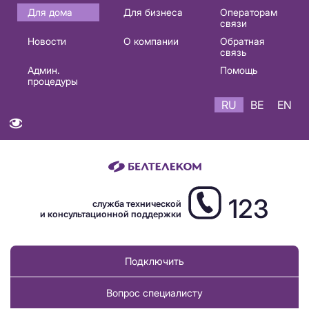
Основная
Для дома
Для бизнеса
Операторам
связи
навигация
Новости
О компании
Обратная
RU
связь
Админ.
Помощь
процедуры
RU
BE
EN
123
служба технической
и консультационной поддержки
Подключить
Вопрос специалисту