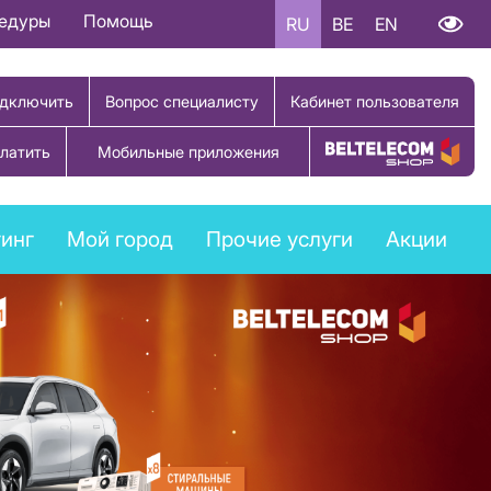
цедуры
Помощь
RU
BE
EN
дключить
Вопрос специалисту
Кабинет пользователя
латить
Мобильные приложения
Купить товар
инг
Мой город
Прочие услуги
Акции