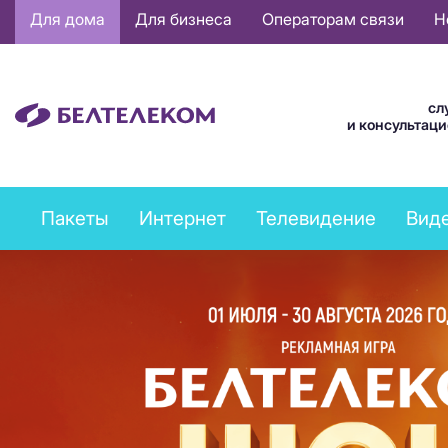
Основная
Для дома
Для бизнеса
Операторам связи
Н
навигация
RU
сл
и консультац
Private
Пакеты
Интернет
Телевидение
Вид
services
menu