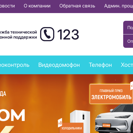
овости
О компании
Обратная связь
Админ. про
По
123
ужба технической
ионной поддержки
Оп
еоконтроль
Видеодомофон
Телефон
Хост