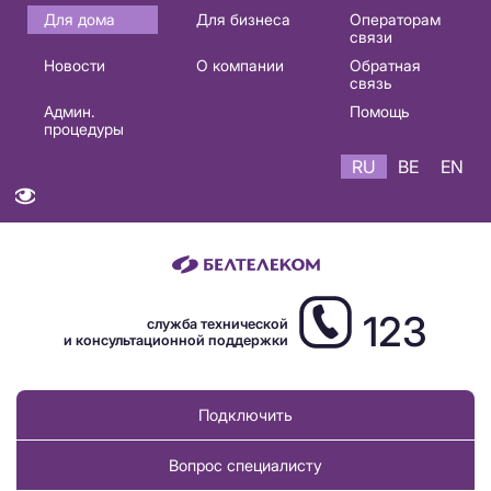
Основная
Для дома
Для бизнеса
Операторам
связи
навигация
Новости
О компании
Обратная
RU
связь
Админ.
Помощь
процедуры
RU
BE
EN
123
служба технической
и консультационной поддержки
Подключить
Вопрос специалисту