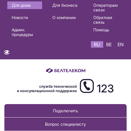
Основная
Для дома
Для бизнеса
Операторам
связи
навигация
Новости
О компании
Обратная
RU
связь
Админ.
Помощь
процедуры
RU
BE
EN
123
служба технической
и консультационной поддержки
Подключить
Вопрос специалисту