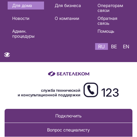
Основная
Для дома
Для бизнеса
Операторам
связи
навигация
Новости
О компании
Обратная
RU
связь
Админ.
Помощь
процедуры
RU
BE
EN
123
служба технической
и консультационной поддержки
Подключить
Вопрос специалисту