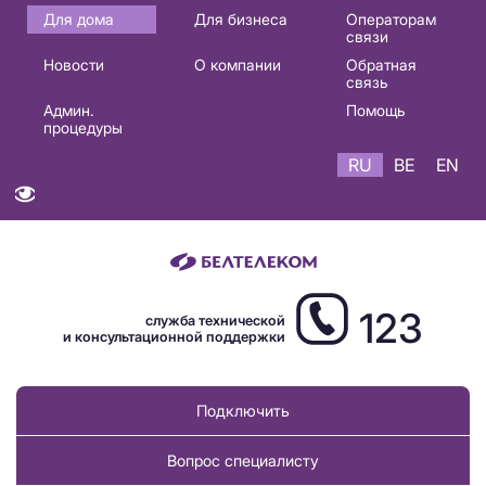
Основная
Для дома
Для бизнеса
Операторам
связи
навигация
Новости
О компании
Обратная
RU
связь
Админ.
Помощь
процедуры
RU
BE
EN
123
служба технической
и консультационной поддержки
Подключить
Вопрос специалисту