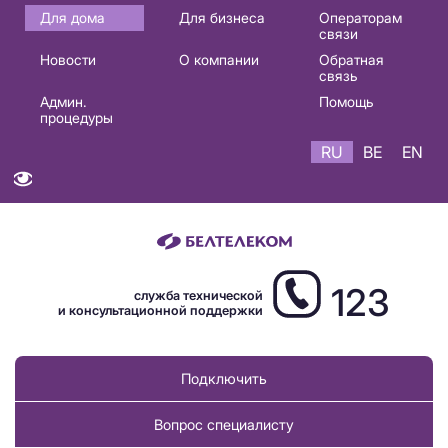
Основная
Для дома
Для бизнеса
Операторам
связи
навигация
Новости
О компании
Обратная
RU
связь
Админ.
Помощь
процедуры
RU
BE
EN
123
служба технической
и консультационной поддержки
Подключить
Вопрос специалисту