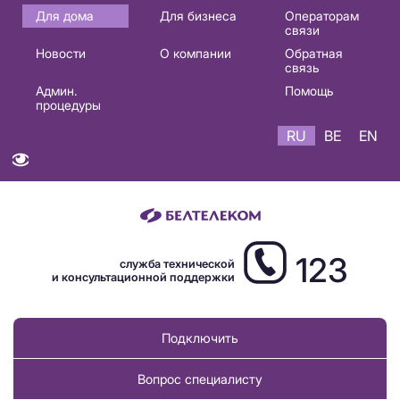
Основная
Для дома
Для бизнеса
Операторам
связи
навигация
Новости
О компании
Обратная
RU
связь
Админ.
Помощь
процедуры
RU
BE
EN
123
служба технической
и консультационной поддержки
Подключить
Вопрос специалисту