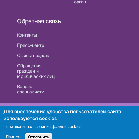
орган
Обратная связь
Контакты
Пресс-центр
Офисы продаж
Обращения
граждан и
юридических лиц
Вопрос
специалисту
РУП «Белтелеком». УНП 101007741
Для обеспечения удобства пользователей сайта
используются cookies
Политика использования файлов cookies
Поиск
Принять
Отклонить